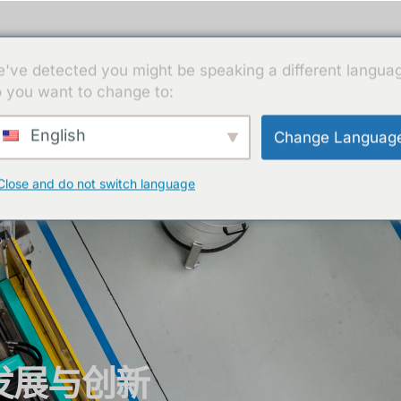
服务
可持续性
认证
新闻
联系方式
've detected you might be speaking a different langua
 you want to change to:
English
Change Languag
Close and do not switch language
的发展与创新