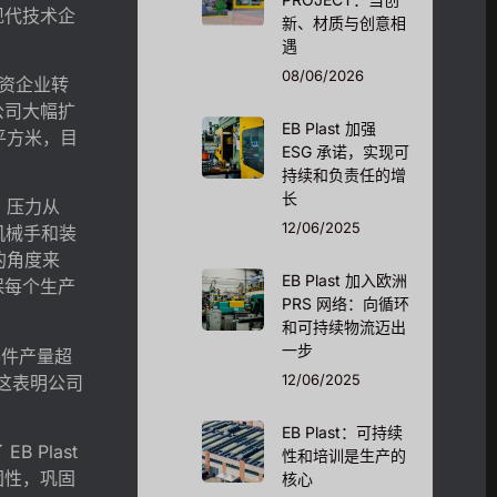
现代技术企
新、材质与创意相
遇
08/06/2026
独资企业转
公司大幅扩
EB Plast 加强
平方米，目
ESG 承诺，实现可
持续和负责任的增
长
备：压力从
12/06/2025
标机械手和装
的角度来
EB Plast 加入欧洲
保每个生产
PRS 网络：向循环
和可持续物流迈出
一步
零件产量超
12/06/2025
，这表明公司
。
EB Plast：可持续
 Plast
性和培训是生产的
固性，巩固
核心