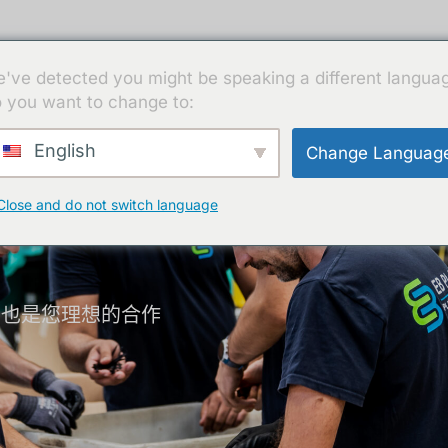
服务
可持续性
认证
新闻
联系方式
've detected you might be speaking a different langua
 you want to change to:
English
Change Languag
Close and do not switch language
杆，也是您理想的合作