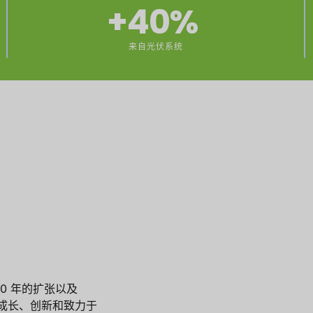
+
40
% 
来自光伏系统
020 年的扩张以及
不断成长、创新和致力于