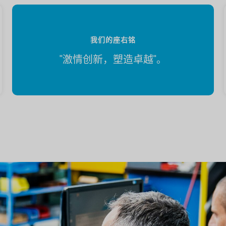
我们的座右铭
''激情创新，塑造卓越''。