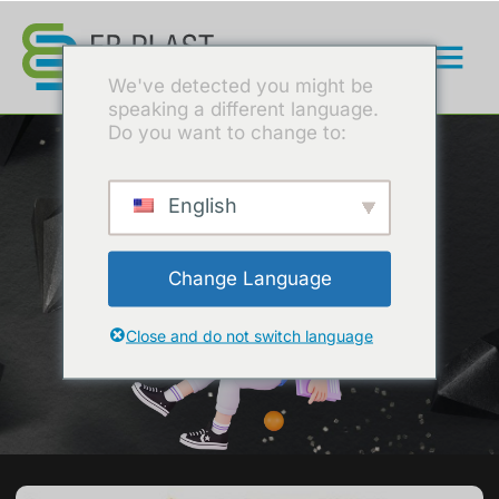
We've detected you might be
speaking a different language.
Do you want to change to:
News & Article
Autore:
admin
English
Change Language
Close and do not switch language