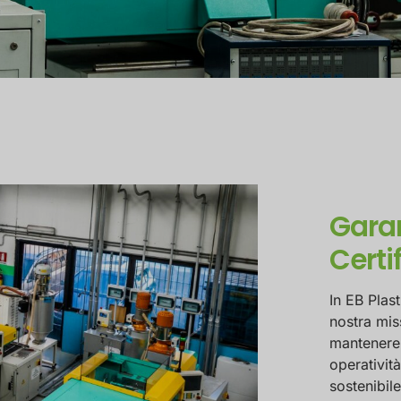
Garan
Certi
In EB Plast
nostra mis
mantenere 
operativit
sostenibil