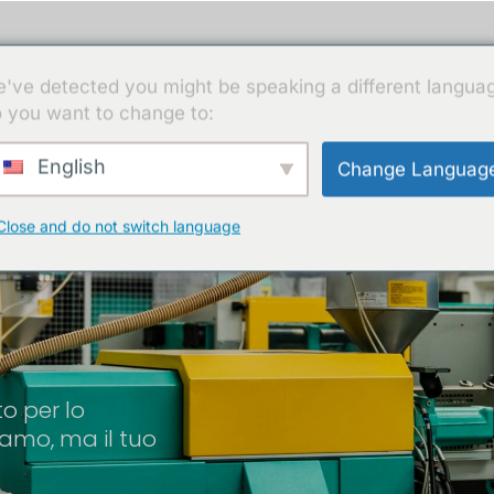
i
Sostenibilità
Certificazioni
News
Con
've detected you might be speaking a different langua
 you want to change to:
English
Change Languag
Close and do not switch language
to per lo
amo, ma il tuo