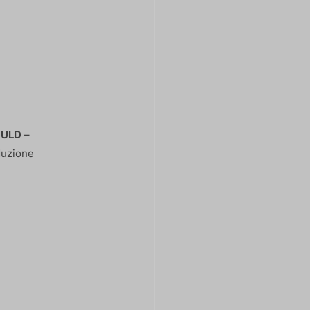
ULD
–
duzione