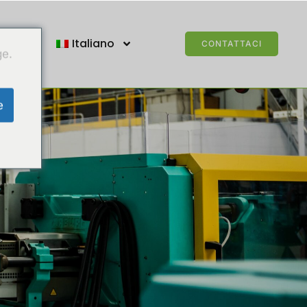
tatti
Italiano
CONTATTACI
ge.
e