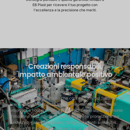
EB Plast per ricevere il tuo progetto con
l'eccellenza e la precisione che meriti.
Creazioni responsabili,
impatto ambientale positivo
Design 3D eccezionali, consapevolezza ambientale integrata.
EB Plast alimenta l’innovazione con energie pulite, con un
nuovo impianto fotovoltaico che copre il 70% del fabbisogno
energetico, riducendo significativamente l’impronta di
carbonio. La nostra certificazione PRS Green label testimonia
l’impegno nella riduzione dei rifiuti e nella promozione del
riutilizzo, garantendo pallet di legno da fonti sostenibili.
Scegliere EB Plast significa scegliere un futuro sostenibile per