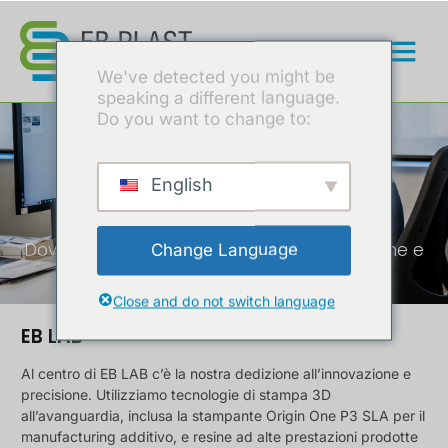
We've detected you might be
speaking a different language.
Do you want to change to:
English
EB LAB
Dove le idee prendono forma con precisione e
Change Language
innovazione tecnologica.
Close and do not switch language
EB LAB
Al centro di EB LAB c’è la nostra dedizione all’innovazione e
precisione. Utilizziamo tecnologie di stampa 3D
all’avanguardia, inclusa la stampante Origin One P3 SLA per il
manufacturing additivo, e resine ad alte prestazioni prodotte