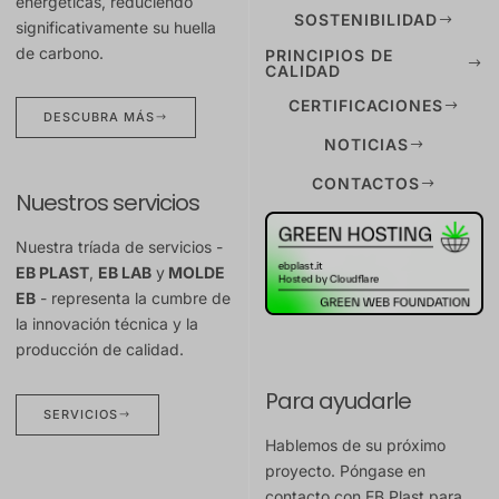
energéticas, reduciendo
SOSTENIBILIDAD
significativamente su huella
de carbono.
PRINCIPIOS DE
CALIDAD
CERTIFICACIONES
DESCUBRA MÁS
NOTICIAS
CONTACTOS
Nuestros servicios
Nuestra tríada de servicios -
EB PLAST
,
EB LAB
y
MOLDE
EB
- representa la cumbre de
la innovación técnica y la
producción de calidad.
Para ayudarle
SERVICIOS
Hablemos de su próximo
proyecto. Póngase en
contacto con EB Plast para