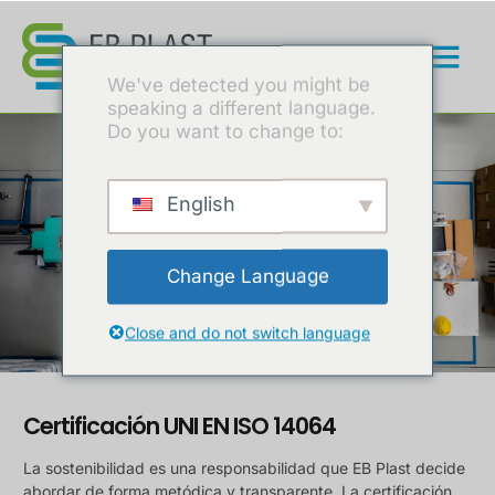
Certificación UNI EN ISO 14064
We've detected you might be
speaking a different language.
Do you want to change to:
English
Change Language
UNI EN ISO 14064
Close and do not switch language
Medición. Informar. Mejorar.
Certificación UNI EN ISO 14064
La sostenibilidad es una responsabilidad que EB Plast decide
abordar de forma metódica y transparente. La certificación