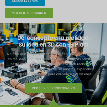
SEGUIR LEYENDO
VER CERTIFICACIONES
Del concepto a la realidad:
Su idea en 3D con EB Plast
No deje que sus proyectos 3D queden sin uso. Conviértalos
en realidad. Con más de 38 millones de piezas producidas
hasta 2023, un aumento medio de la facturación en los
últimos 5 años de 16% y más de 30 años de experiencia, EB
Plast es el socio ideal para dar vida a sus visiones.
VER EL VÍDEO CORPORATIVO