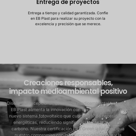
Entrega de proyectos
Entrega a tiempo y calidad garantizada. Confíe
en EB Plast para realizar su proyecto con la
excelencia y precisión que se merece.
Creaciones responsables,
impacto medioambiental positivo
Diseño 3D excepcional, conciencia medioambiental integrada
EB Plast alimenta la innovación con energía limpia, con un
nuevo sistema fotovoltaico que cubre 70% de necesidades
energéticas, reduciendo significativamente la huella de
carbono. Nuestra certificación PRS Green label atestigua
nuestro compromiso con la reducción de residuos y la