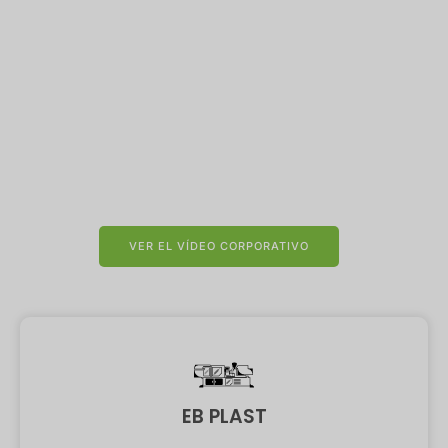
De la visión a la innovación
EB Plast combina la precisión de la ingeniería
italiana con la innovación tecnológica
para dar vida a sus ideas más audaces en el
mundo del diseño 3D
VER EL VÍDEO CORPORATIVO
EB PLAST